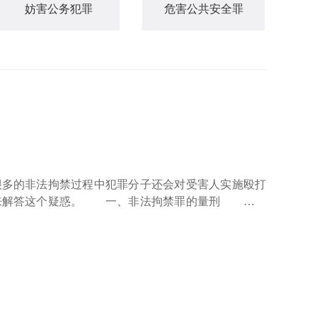
妨害公务犯罪
危害公共安全罪
多的非法拘禁过程中犯罪分子还会对受害人实施殴打
您来解答这个疑惑。 一、非法拘禁罪的量刑 非法
据《刑法》第238条规定，犯非法拘禁罪的，处3年