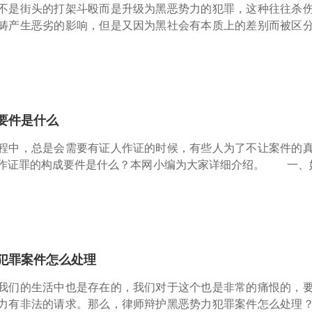
是街头的打架斗殴而是升级为黑恶势力的犯罪，这种往往杀伤
畴产生恶劣的影响，但是又因为黑社会有本质上的差别而被区
小编为大家详细介绍。 一、黑恶势力犯罪集团怎么定义？
段，在一定区域或行业
要件是什么
中，总是会需要有证人作证的时候，有些人为了不让案件的真
作证罪的构成要件是什么？本网小编为大家详细介绍。 一、
是国家司法机关的正常诉讼活动和公民依法作证的权利。采用
。 证人证言是最
犯罪案件怎么处理
们的生活中也是存在的，我们对于这个也是非常的痛恨的，要
力有非法的请求。那么，律师辩护黑恶势力犯罪案件怎么处理