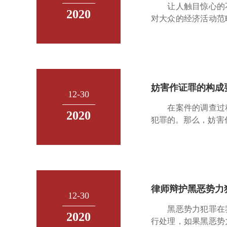
让人触目惊心的不
2020
对大众的经济活动范
团怎么定义？本网
力、威胁或者其他手
妨害作证罪的构成
12-30
在案件的调查过程
2020
犯罪的。那么，妨害
害作证罪侵犯的客体
权利，是复杂客体
律师辩护黑恶势力
12-30
黑恶势力犯罪在我
2020
行处理，如果黑恶势