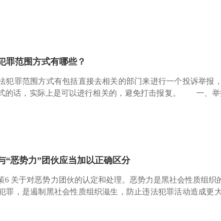
? 律师办理黑恶势力犯罪案件要准确把握中共中央、国务院
部《关于办理黑恶势
犯罪范围方式有哪些？
犯罪范围方式有包括直接去相关的部门来进行一个投诉举报，
式的话，实际上是可以进行相关的，避免打击报复。 一、举
有包括直接去相关的部门来进行一个投诉举报，还有就是通过
是可以进行相关的，
与“恶势力”团伙应当加以正确区分
策6 关于对恶势力团伙的认定和处理。恶势力是黑社会性质组织
犯罪，是遏制黑社会性质组织滋生，防止违法犯罪活动造成更
威胁或其他手段，在一定区域或者行业内多次实施违法犯罪活
未形成黑社会性质