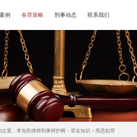
案例
各罪策略
刑事动态
联系我们
的位置：
李先民律师刑事辩护网
>
罪名知识
>
黑恶犯罪