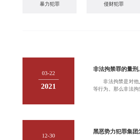
暴力犯罪
侵财犯罪
非法拘禁罪的量刑
03-22
非法拘禁是对他人
2021
等行为。那么非法
拘禁罪，是指以拘押
以下有期徒刑、拘役
黑恶势力犯罪集团
12-30