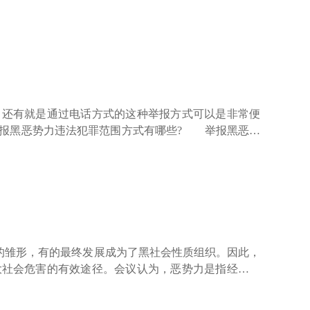
《关于开展扫黑除恶专项斗争的通知》精神，刑法、相
还有就是通过电话方式的这种举报方式可以是非常便
报黑恶势力违法犯罪范围方式有哪些? 举报黑恶势
电话方式的这种举报方式可以是非常便捷的，因为这样
的雏形，有的最终发展成为了黑社会性质组织。因此，
大社会危害的有效途径。会议认为，恶势力是指经常纠
动，为非作恶，扰乱经济、社会生活秩序，造成较为恶