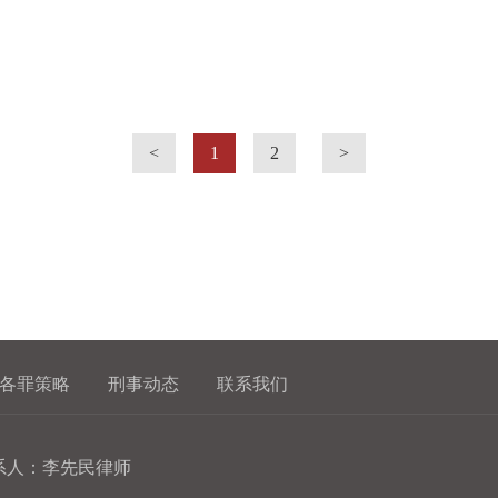
<
1
2
>
各罪策略
刑事动态
联系我们
系人：李先民律师