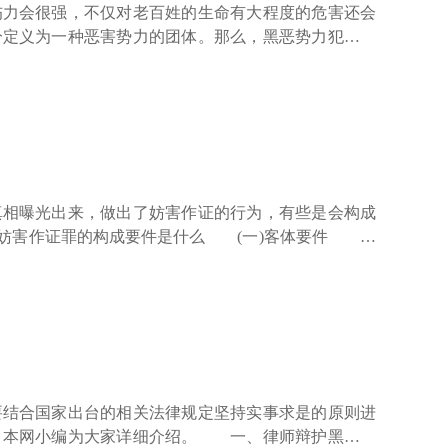
力会很强，不仅对老百姓的生命有大程度的危害还会
分定义为一种恶害势力的团体。那么，黑恶势力犯罪集
 黑恶势力犯罪集团的定义是经常纠集在一起，以暴
相曝光出来，做出了妨害作证的行为，有些是会构成
妨害作证罪的构成要件是什么 (一)客体要件 妨
暴力或威胁手段妨害证人作证的，还侵害了公民的人身
结合国家出台的相关法律规定坚持实事求是的原则进
？本网小编为大家详细介绍。 一、律师辩护黑恶势