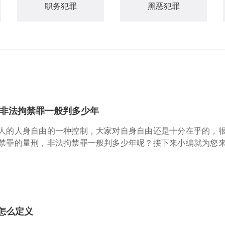
职务犯罪
黑恶犯罪
,非法拘禁罪一般判多少年
的人身自由的一种控制，大家对自身自由还是十分在乎的，很
拘禁罪的量刑，非法拘禁罪一般判多少年呢？接下来小编就为
、禁闭或者其他强制方法，非法剥夺他人人身自由的犯罪行为。根
、管制或者剥夺政治
怎么定义