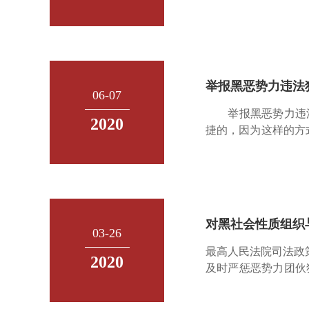
力犯罪案件怎么处理
关司法解释和两高两
举报黑恶势力违法
06-07
举报黑恶势力违法
2020
捷的，因为这样的方
力违法犯罪范围方式
的方式的话，实际上
对黑社会性质组织
03-26
最高人民法院司法政
2020
及时严惩恶势力团伙
集在一起，以暴力、
劣的社会影响，但尚