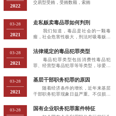
交易型受贿，受贿数额，索贿
2022
走私贩卖毒品罪如何判刑
03-28
我们知道，毒品是社会的一颗毒
2021
瘤，社会危害性极大，刑法对吸毒贩毒
的刑罚也重。走私贩卖毒品罪的量刑是
根据毒品的种类、数目、犯罪情节轻
法律规定的毒品犯罪类型
03-28
重、后果等进行。那么犯走私贩卖毒品
毒品犯罪类型包括消费性毒品犯
罪的罪犯如何判刑？针对这个问题，以
2021
罪、经营型毒品犯罪等等类型，珍爱生
下小编为您整理的最新走私贩卖毒品罪
命，远离毒品，远离犯罪。毒品对社会
如何判刑的相关内容。希望能为您提供
的安全稳定以及个人的身心健康都有着
帮助。内容仅供参考。 一、贩卖毒
基层干部职务犯罪的原因
03-28
极大危害性，自从英国人用鸦片打开了
品罪的概念 贩卖毒品，是指明知是
随着经济条件的增长，近年来基层
我国的大门之后，毒品就开始在我国境
毒品而非法销售或者以贩卖为目的而非
2021
干部职务犯罪现象日益严重。不仅损害
内流通了。毒品犯罪的量刑标准较重，
法收买毒品的行为。根据我国
了广大人民群众的根本利益，而且还损
那么法律规定的毒品犯罪类型有哪些？
害了党和政府的形象，给社会和谐稳定
阅读完以下小编为您整理的内容，一定
国有企业职务犯罪案件特征
03-28
造成了不良影响。以下就由小编为您详
会对您有所帮助的。一、法律规定的毒