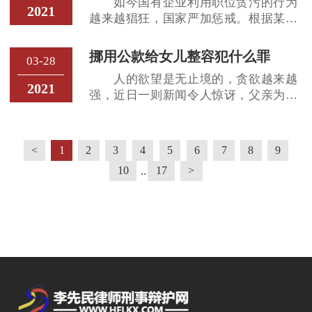
如今国有企业利用职位贪污的行为
细介绍基层干部职务犯罪的原因和对
品犯罪类型 从行为的性质把毒品犯
2021
越来越猖狂，国家严加惩戒。根据某区
策。 基层干部职务犯罪的原因
罪分为消费型、经营型、持
人民检察院近年查办的市属国有企业职
第一，部分基层干部综合素质不高，法
务犯罪案件数量分析，专家认为，该类
纪观念淡薄。没有牢固树立立党为公、
挪用公款给女儿整容犯什么罪
03-28
案件具有四大特征，发案多集中于物资
执政为民的执政理念，公仆意识欠缺，
人的欲望是无止境的，贪欲越来越
采购环节、贿赂犯罪比重较高、群体性
理想信念动摇，法制意识淡漠，对自身
2021
强，近日一则新闻令人惊讶，父亲为女
特征突出、领导干部带病提拔现象凸
职责缺乏清醒认识，有法不
儿整容所需，挪用公款35万元支持其去
显。以下由编辑为您详细介绍四大特
韩国整容被抓获，那么该父亲犯了什么
征。 国有企业作为国民经济的支
罪？根据我国《刑法》第272条规定，该
柱，为发展壮大国有经济、提升综合国
<
1
2
3
4
5
6
7
8
9
父亲涉嫌挪用资金罪，即公司、企业或
力，发挥了不可替代的作用。数据显
..
10
17
>
者其他单位的工作人员，利用职务上的
示，2011年初至2013年底，市属国
便利，挪用本单位资金归个人使用或者
借贷给他人数额较大的行为，下面编辑
在本文为您介绍挪用公款罪的相关法律
知识。 事件回顾： 父母溺爱子
女要有限度。但日前湖南