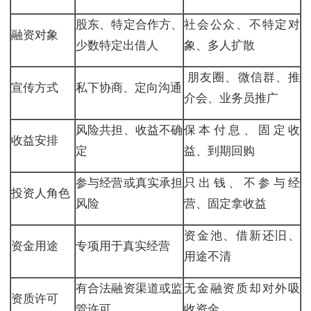
股东、特定合作方、
社会公众、不特定对
融资对象
少数特定出借人
象、多人扩散
朋友圈、微信群、推
宣传方式
私下协商、定向沟通
介会、业务员推广
风险共担、收益不确
保本付息、固定收
收益安排
定
益、到期回购
参与经营或真实承担
只出钱、不参与经
投资人角色
风险
营、固定拿收益
资金池、借新还旧、
资金用途
专项用于真实经营
用途不清
有合法融资渠道或监
无金融资质却对外吸
资质许可
管许可
收资金