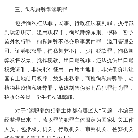
三、徇私舞弊型渎职罪
包括徇私枉法罪，民事、行政枉法裁判罪，执行裁
判玩忽职守、滥用职权罪，徇私舞弊减刑、假释、暂予
监外执行罪，徇私舞弊不移交刑事案件罪，滥用管理公
司、证券职权罪，徇私舞弊不征、少征税款罪，徇私舞
弊发售发票、抵扣税款、出口退税罪，违法提供出口退
税凭证罪，非法批准征用、占用土地罪，非法低价出让
国有土地使用权罪，放纵走私罪，商检徇私舞弊罪，动
植物检疫徇私舞弊罪，放纵制售伪劣商品犯罪行为罪，
招收公务员、学生徇私舞弊罪。
对于“渎职罪的犯罪主体都有哪些人”问题，小编已
经整理出来了，渎职罪的犯罪主体限定为国家机关工作
人员，包括权力机关、行政机关、审判机关、检察机关