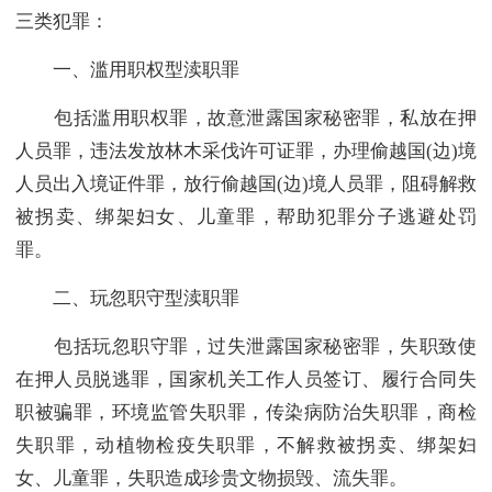
三类犯罪：
一、滥用职权型渎职罪
包括滥用职权罪，故意泄露国家秘密罪，私放在押
人员罪，违法发放林木采伐许可证罪，办理偷越国(边)境
人员出入境证件罪，放行偷越国(边)境人员罪，阻碍解救
被拐卖、绑架妇女、儿童罪，帮助犯罪分子逃避处罚
罪。
二、玩忽职守型渎职罪
包括玩忽职守罪，过失泄露国家秘密罪，失职致使
在押人员脱逃罪，国家机关工作人员签订、履行合同失
职被骗罪，环境监管失职罪，传染病防治失职罪，商检
失职罪，动植物检疫失职罪，不解救被拐卖、绑架妇
女、儿童罪，失职造成珍贵文物损毁、流失罪。